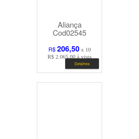
Aliança
Cod02545
206,50
R$
x 10
R$ 2.065,00 à vista
Detalhes