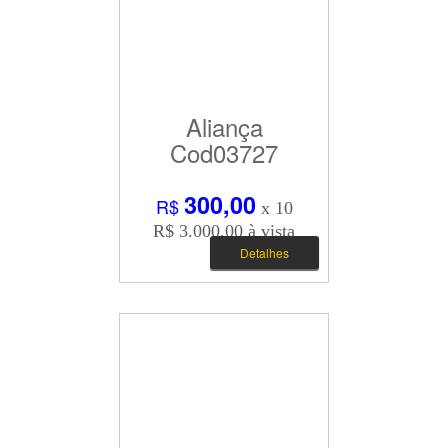
Aliança
Cod03727
300,00
R$
x 10
R$ 3.000,00 à vista
Detalhes