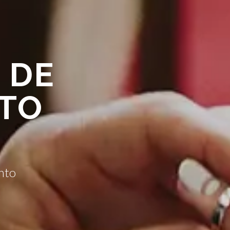
 DE
TO
nto