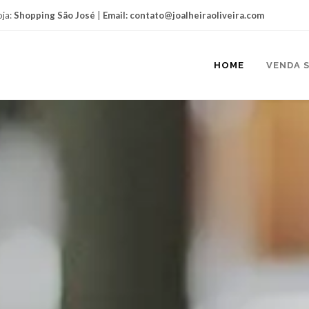
oja:
Shopping São José
|
Email:
contato@joalheiraoliveira.com
HOME
VENDA S