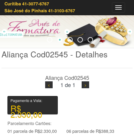
Curitiba 41-3077-6767
Olivei
São José do Pinhais 41-3103-6767
Joias
41-
3233-
7879
ÉIS DE FORMATURA
Aliança Cod02545 - Detalhes
Aliança Cod02545
1 de 1
Pagamento a Vista:
R$
2.330,00
Parcelamento Cartões:
01 parcela de R$2.330,00
06 parcelas de R$388,33