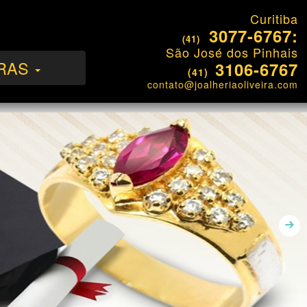
Curitiba
3077-6767:
(41)
São José dos Pinhais
RAS
3106-6767
(41)
contato@joalheriaoliveira.com