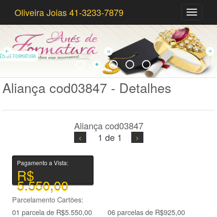
Oliveira Joias 41-3233-7879
Olivei
Joias
41-
3233-
7879
ÉIS DE FORMATURA
Aliança cod03847 - Detalhes
Aliança cod03847
1 de 1
Pagamento a Vista:
R$
5.550,00
Parcelamento Cartões:
01 parcela de R$5.550,00
06 parcelas de R$925,00