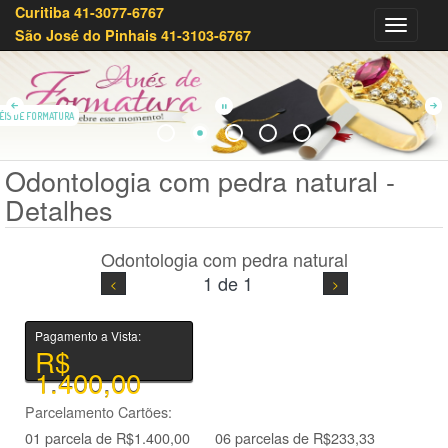
Curitiba 41-3077-6767
Olivei
São José do Pinhais 41-3103-6767
Joias
41-
3233-
7879
ÉIS DE FORMATURA
Odontologia com pedra natural -
Detalhes
Odontologia com pedra natural
1 de 1
Pagamento a Vista:
R$
1.400,00
Parcelamento Cartões:
01 parcela de R$1.400,00
06 parcelas de R$233,33