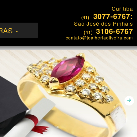
Curitiba
3077-6767:
(41)
São José dos Pinhais
RAS
3106-6767
(41)
contato@joalheriaoliveira.com