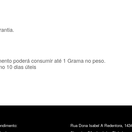
antia.
mento poderá consumir até 1 Grama no peso.
o 10 dias úteis
endimento:
Rua Dona Isabel A Redentora, 1434