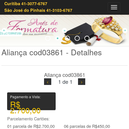
Curitiba 41-3077-6767
Olivei
São José do Pinhais 41-3103-6767
Joias
41-
3233-
7879
ÉIS DE FORMATURA
Aliança cod03861 - Detalhes
Aliança cod03861
1 de 1
Pagamento a Vista:
R$
2.700,00
Parcelamento Cartões:
01 parcela de R$2.700,00
06 parcelas de R$450,00