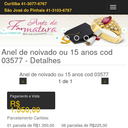
Curitiba 41-3077-6767
Olivei
São José do Pinhais 41-3103-6767
Joias
41-
3233-
7879
ÉIS DE FORMATURA
Anel de noivado ou 15 anos cod
03577 - Detalhes
Anel de noivado ou 15 anos cod 03577
1 de 1
Pagamento a Vista:
R$
1.350,00
Parcelamento Cartões:
01 parcela de R$1.350,00
06 parcelas de R$225,00