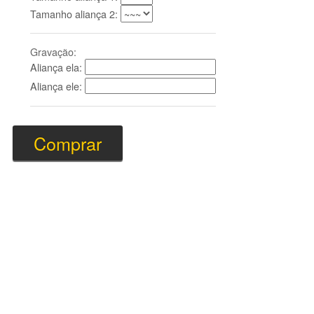
Tamanho aliança 2:
Gravação:
Aliança ela:
Aliança ele: