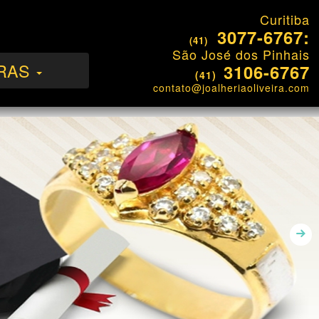
Curitiba
3077-6767:
(41)
São José dos Pinhais
RAS
3106-6767
(41)
contato@joalheriaoliveira.com