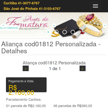
Curitiba 41-3077-6767
Olivei
São José do Pinhais 41-3103-6767
Joias
41-
3233-
7879
ÉIS DE FORMATURA
Aliança cod01812 Personalizada -
Detalhes
Aliança cod01812 Personalizada
1 de 1
Pagamento a Vista:
R$
2.160,00
Parcelamento Cartões:
01 parcela de R$2.160,00
06 parcelas de R$360,00