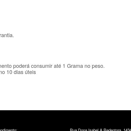
antia.
mento poderá consumir até 1 Grama no peso.
o 10 dias úteis
endimento:
Rua Dona Isabel A Redentora, 1434