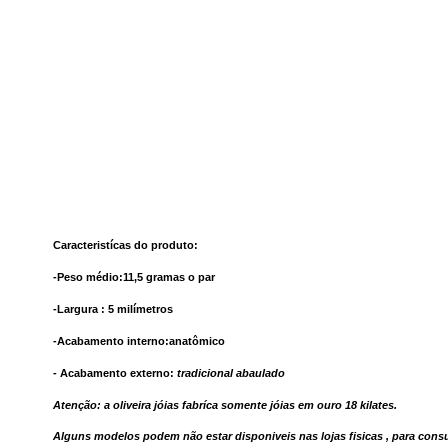
Caracteristícas do produto:
-Peso médio:11,5 gramas o par
-Largura : 5 milímetros
-Acabamento interno:anatômico
- Acabamento externo:
tradicional abaulado
Atenção: a oliveira jóias fabríca somente jóias em ouro 18 kilates.
Alguns modelos podem não estar disponiveis nas lojas fisicas , para con