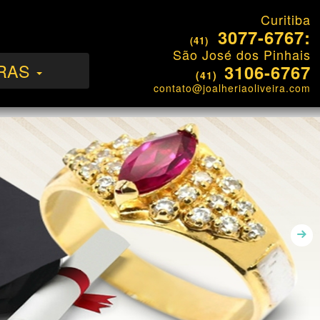
Curitiba
3077-6767:
(41)
São José dos Pinhais
RAS
3106-6767
(41)
contato@joalheriaoliveira.com