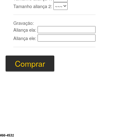
Tamanho aliança 2:
Gravação:
Aliança ela:
Aliança ele:
8466-4531