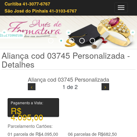
Curitiba 41-3077-6767
Olivei
São José do Pinhais 41-3103-6767
Joias
41-
3233-
7879
ÉIS DE FORMATURA
Aliança cod 03745 Personalizada -
Detalhes
Aliança cod 03745 Personalizada
1 de 2
Pagamento a Vista:
R$
4.095,00
Parcelamento Cartões:
01 parcela de R$4.095,00
06 parcelas de R$682,50