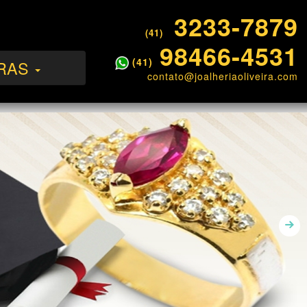
3233-7879
(41)
98466-4531
(41)
RAS
contato@joalheriaoliveira.com