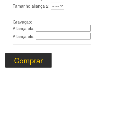
Tamanho aliança 2:
Gravação:
Aliança ela:
Aliança ele: