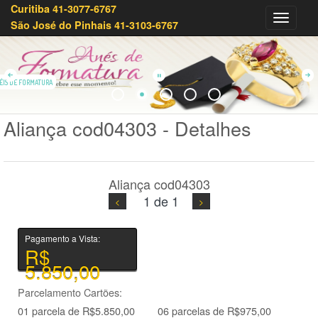
Curitiba 41-3077-6767
Olivei
São José do Pinhais 41-3103-6767
Joias
41-
3233-
7879
ÉIS DE FORMATURA
Aliança cod04303 - Detalhes
Aliança cod04303
1 de 1
Pagamento a Vista:
R$
5.850,00
Parcelamento Cartões:
01 parcela de R$5.850,00
06 parcelas de R$975,00