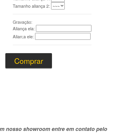
Tamanho aliança 2:
Gravação:
Aliança ela:
Alian;a ele:
e em nosso showroom entre em contato pelo