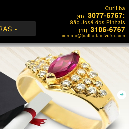
Curitiba
3077-6767:
(41)
São José dos Pinhais
RAS
3106-6767
(41)
contato@joalheriaoliveira.com