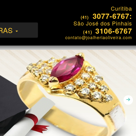
Curitiba
3077-6767:
(41)
São José dos Pinhais
RAS
3106-6767
(41)
contato@joalheriaoliveira.com