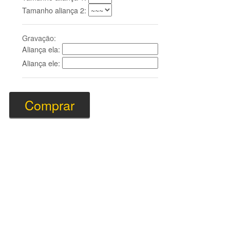
Tamanho aliança 2:
Gravação:
Aliança ela:
Aliança ele: