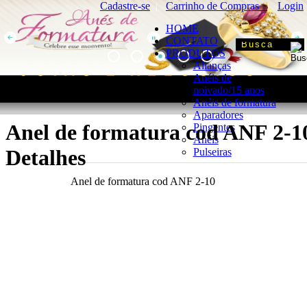
Cadastre-se
Carrinho de Compras
Login
|
|
HOME
CONTATO
PRODUTOS
Alianças
Anéis de
noivado/15 anos
Anéis de formatura
Aparadores
Anel de formatura cod ANF 2-10
Pingentes
Anéis
Detalhes
Pulseiras
Anel de formatura cod ANF 2-10