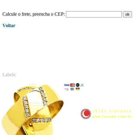
Calcule o frete, preencha o CEP:
Voltar
Labels:
Informações
Endereço:
Rua Voluntários da Pátria, 475 G
Galeria Asa - Loja 04 - Curitiba - PR
Fones: 41 3233-7879 - 41 3027-7275
E-mail: contato@joalheriaoliveira.com
Horário de atendimento loja física Segunda a sexta:
das 09:30 às 18:30 horas Sábado das 09:30 às 14:00
© copyright 2016