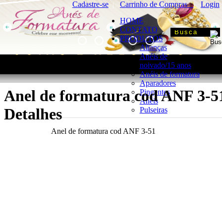
Cadastre-se
Carrinho de Compras
Login
|
|
HOME
CONTATO
PRODUTOS
Alianças
Anéis de
noivado/15 anos
Anéis de formatura
Aparadores
Anel de formatura cod ANF 3-51
Pingentes
Anéis
Detalhes
Pulseiras
Anel de formatura cod ANF 3-51