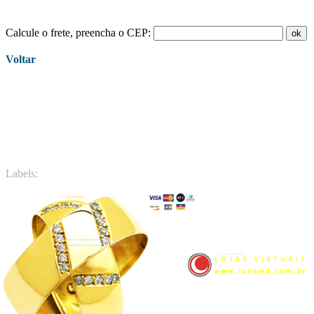
Calcule o frete, preencha o CEP:
Voltar
Labels:
Informações
Endereço:
Rua Voluntários da Pátria, 475 G
Galeria Asa - Loja 04 - Curitiba - PR
Fones: 41 3233-7879 - 41 3027-7275
E-mail: contato@joalheriaoliveira.com
Horário de atendimento loja física Segunda a sexta:
das 09:30 às 18:30 horas Sábado das 09:30 às 14:00
© copyright 2016